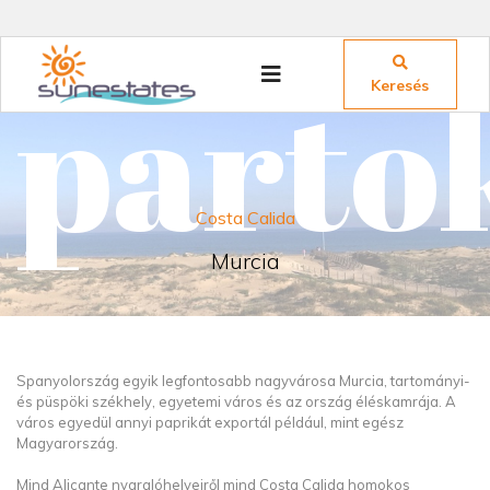
parto
Keresés
Costa Calida
Murcia
Spanyolország egyik legfontosabb nagyvárosa Murcia, tartományi-
és püspöki székhely, egyetemi város és az ország éléskamrája. A
város egyedül annyi paprikát exportál például, mint egész
Magyarország.
Mind Alicante nyaralóhelyeiről mind Costa Calida homokos