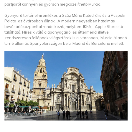
partjairól könnyen és gyorsan megközelíthető Murcia.
Gyönyörű történelmi emlékei, a Szűz Mária Katedrális és a Püspöki
Palota az óvárosban állnak. A modern negyedben hatalmas
bevásárlóközponttal rendelkezik, melyben IKEA, Apple Store stb.
található. Híres kiváló alapanyagairól és éttermeiről illetve
rendszeresen fellépnek világsztárok is a városban, Murcia állandó
turné állomás Spanyolországon belül Madrid és Barcelona mellett.