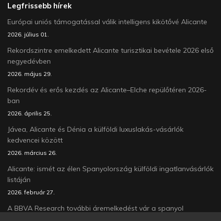
Legfrissebb hírek
Európai uniós támogatással válik intelligens kikötővé Alicante
2026. július 01.
Rekordszintre emelkedett Alicante turisztikai bevétele 2026 első
negyedévben
2026. május 29.
Rekordév és erős kezdés az Alicante–Elche repülőtéren 2026-
ban
2026. április 25.
Jávea, Alicante és Dénia a külföldi luxuslakás-vásárlók
kedvencei között
2026. március 26.
Alicante: ismét az élen Spanyolország külföldi ingatlanvásárlók
listáján
2026. február 27.
A BBVA Research további áremelkedést vár a spanyol
lakáspiacon 2026-ban