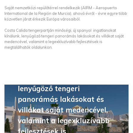
Saját nemzetközi repülőtérrel rendelkezik (AIRM - Aeropuerto
International de la Región de Murcia), ahová évről - évre egyre több
közvetlen járat érkezik Európa városaiból.
Costa Calida tengerpartján minőségi, új spanyol ingatlanokat
kínálunk, lenyűgöző tengeri panorámás lakásokat és villákat saját
medencével, valamint a legexkluzívabb fejlesztések is
megtalálhatók oldalunkon.
Costa Calida tengerpartján
minőségi, új spanyol
ingatlanokat kínálunk,
lenyűgöző tengeri
panorámás lakásokat és
villákat saját medencével,
valamint a legexkluzívabb
fejlesztések is