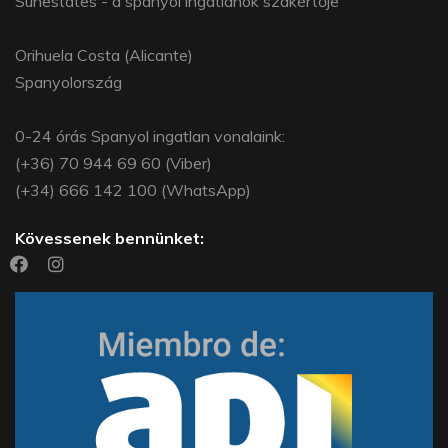
Sunestates - a spanyol ingatlanok szakértője
Orihuela Costa (Alicante)
Spanyolország
0-24 órás Spanyol ingatlan vonalaink:
(+36) 70 944 69 60 (Viber)
(+34) 666 142 100 (WhatsApp)
Kövessenek bennünket: