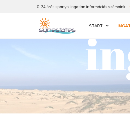
0-24 órás spanyol ingatlan információs számaink:
START
INGA
in