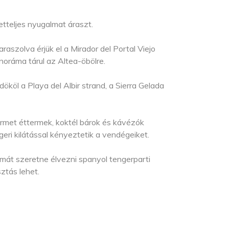
etteljes nyugalmat áraszt.
aszolva érjük el a Mirador del Portal Viejo
noráma tárul az Altea-öbölre.
dököl a Playa del Albir strand, a Sierra Gelada
rmet éttermek, koktél bárok és kávézók
eri kilátással kényeztetik a vendégeiket.
mát szeretne élvezni spanyol tengerparti
sztás lehet.