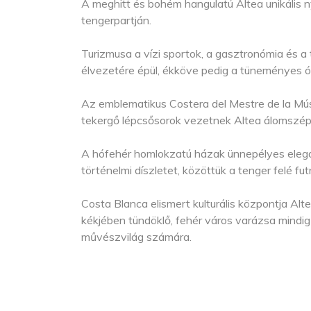
A meghitt és bohém hangulatú Altea unikális 
tengerpartján.
Turizmusa a vízi sportok, a gasztronómia és a
élvezetére épül, ékköve pedig a tüneményes ó
Az emblematikus Costera del Mestre de la Mús
tekergő lépcsősorok vezetnek Altea álomszép,
A hófehér homlokzatú házak ünnepélyes elegan
történelmi díszletet, közöttük a tenger felé fu
Costa Blanca elismert kulturális központja Alt
kékjében tündöklő, fehér város varázsa mindig i
művészvilág számára.