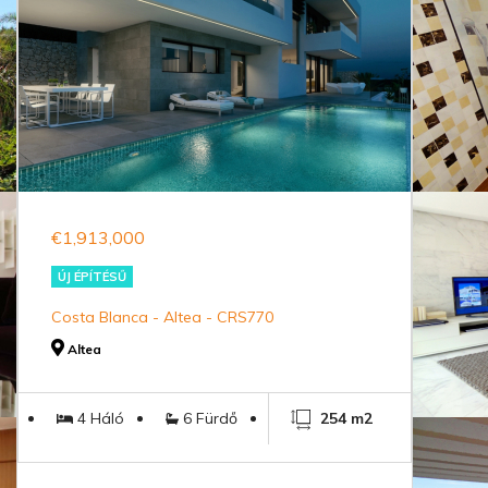
€1,913,000
ÚJ ÉPÍTÉSŰ
Costa Blanca - Altea - CRS770
Altea
4 Háló
6 Fürdő
254 m2