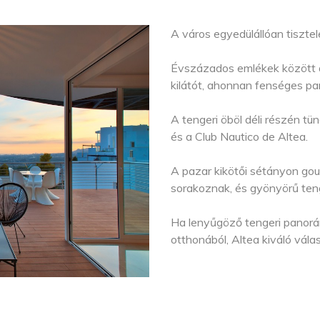
A város egyedülállóan tisztel
Évszázados emlékek között ar
kilátót, ahonnan fenséges pa
A tengeri öböl déli részén tün
és a Club Nautico de Altea.
A pazar kikötői sétányon gou
sorakoznak, és gyönyörű teng
Ha lenyűgöző tengeri panorá
otthonából, Altea kiváló vála