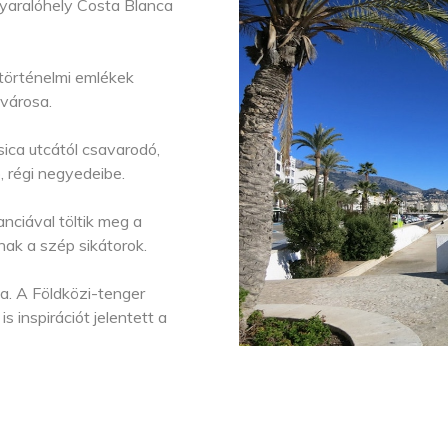
nyaralóhely Costa Blanca
 történelmi emlékek
városa.
ica utcától csavarodó,
 régi negyedeibe.
ciával töltik meg a
tnak a szép sikátorok.
ea. A Földközi-tenger
s inspirációt jelentett a