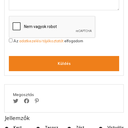
Az
adatkezelési tájékoztatót
elfogadom
Küldés
Megosztás
Jellemzők
Kert
Terasz
Zárt
Virtuális