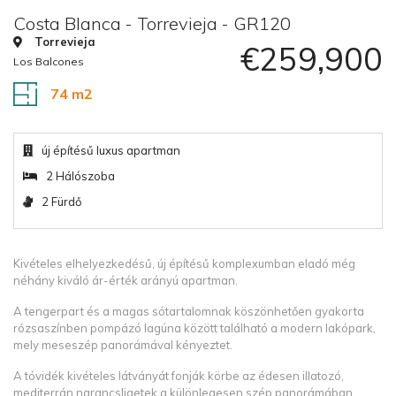
Costa Blanca - Torrevieja - GR120
Torrevieja
€259,900
Los Balcones
74 m2
új építésű luxus apartman
2 Hálószoba
2 Fürdő
Kivételes elhelyezkedésű, új építésű komplexumban eladó még
néhány kiváló ár-érték arányú apartman.
A tengerpart és a magas sótartalomnak köszönhetően gyakorta
rózsaszínben pompázó lagúna között található a modern lakópark,
mely meseszép panorámával kényeztet.
A tóvidék kivételes látványát fonják körbe az édesen illatozó,
mediterrán narancsligetek a különlegesen szép panorámában