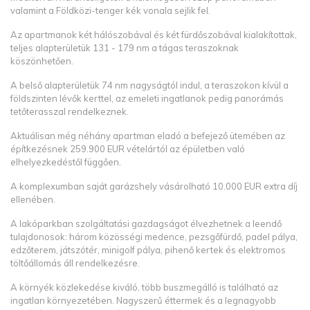
valamint a Földközi-tenger kék vonala sejlik fel.
Az apartmanok két hálószobával és két fürdőszobával kialakítottak,
teljes alapterületük 131 - 179 nm a tágas teraszoknak
köszönhetően.
A belső alapterületük 74 nm nagyságtól indul, a teraszokon kívül a
földszinten lévők kerttel, az emeleti ingatlanok pedig panorámás
tetőterasszal rendelkeznek.
Aktuálisan még néhány apartman eladó a befejező ütemében az
építkezésnek 259.900 EUR vételártól az épületben való
elhelyezkedéstől függően.
A komplexumban saját garázshely vásárolható 10.000 EUR extra díj
ellenében.
A lakóparkban szolgáltatási gazdagságot élvezhetnek a leendő
tulajdonosok: három közösségi medence, pezsgőfürdő, padel pálya,
edzőterem, játszótér, minigolf pálya, pihenő kertek és elektromos
töltőállomás áll rendelkezésre.
A környék közlekedése kiváló, több buszmegálló is található az
ingatlan környezetében. Nagyszerű éttermek és a legnagyobb