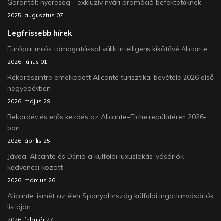
Garantált nyereség – exkluzív nyári promóció befektetőknek
2025. augusztus 07.
Legfrissebb hírek
Európai uniós támogatással válik intelligens kikötővé Alicante
2026. július 01.
Rekordszintre emelkedett Alicante turisztikai bevétele 2026 első
negyedévben
2026. május 29.
Rekordév és erős kezdés az Alicante–Elche repülőtéren 2026-
ban
2026. április 25.
Jávea, Alicante és Dénia a külföldi luxuslakás-vásárlók
kedvencei között
2026. március 26.
Alicante: ismét az élen Spanyolország külföldi ingatlanvásárlók
listáján
2026. február 27.