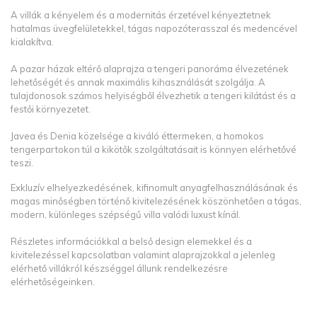
A villák a kényelem és a modernitás érzetével kényeztetnek
hatalmas üvegfelületekkel, tágas napozóterasszal és medencével
kialakítva.
A pazar házak eltérő alaprajza a tengeri panoráma élvezetének
lehetőségét és annak maximális kihasználását szolgálja. A
tulajdonosok számos helyiségből élvezhetik a tengeri kilátást és a
festői környezetet.
Javea és Denia közelsége a kiváló éttermeken, a homokos
tengerpartokon túl a kikötők szolgáltatásait is könnyen elérhetővé
teszi.
Exkluzív elhelyezkedésének, kifinomult anyagfelhasználásának és
magas minőségben történő kivitelezésének köszönhetően a tágas,
modern, különleges szépségű villa valódi luxust kínál.
Részletes információkkal a belső design elemekkel és a
kivitelezéssel kapcsolatban valamint alaprajzokkal a jelenleg
elérhető villákról készséggel állunk rendelkezésre
elérhetőségeinken.