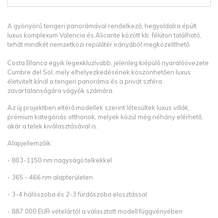
A gyönyörű tengeri panorámával rendelkező, hegyoldalra épült
luxus komplexum Valencia és Alicante között kb. félúton található,
tehát mindkét nemzetközi repülőtér irányából megközelíthető.
Costa Blanca egyik legexkluzívabb, jelenleg kiépülő nyaralóövezete
Cumbre del Sol, mely elhelyezkedésének köszönhetően luxus
életvitelt kínál a tengeri panoráma és a privát szféra
zavartalanságára vágyók számára.
Az új projektben eltérő modellek szerint létesültek luxus villák,
prémium kategóriás otthonok, melyek közül még néhány elérhető,
akár a telek kiválasztásával is.
Alapjellemzőik:
- 803-1150 nm nagyságú telkekkel
- 365 - 466 nm alapterületen
- 3-4 hálószoba és 2-3 fürdőszoba elosztással
- 887.000 EUR vételártól a választott modell függvényében