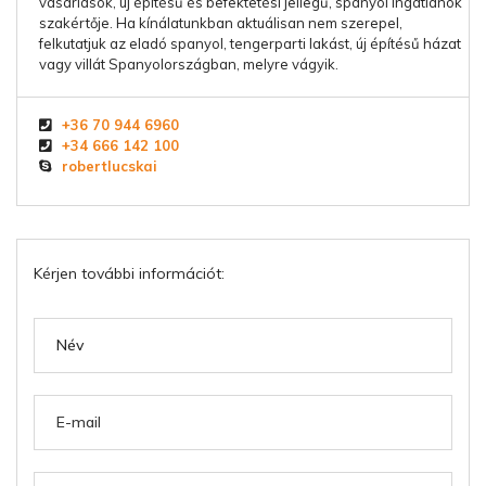
vásárlások, új építésű és befektetési jellegű, spanyol ingatlanok
szakértője. Ha kínálatunkban aktuálisan nem szerepel,
felkutatjuk az eladó spanyol, tengerparti lakást, új építésű házat
vagy villát Spanyolországban, melyre vágyik.
+36 70 944 6960
+34 666 142 100
robertlucskai
Kérjen további információt: