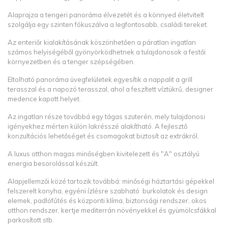
Alaprajza a tengeri panoráma élvezetét és a könnyed életvitelt
szolgálja egy szinten fókuszálva a legfontosabb, családi tereket.
Az enteriőr kialakításának köszönhetően a páratlan ingatlan
számos helyiségéből gyönyörködhetnek a tulajdonosok a festői
környezetben és a tenger szépségében.
Eltolható panoráma üvegfelületek egyesítik a nappalit a grill
terasszal és a napozó terasszal, ahol a feszített víztükrű, designer
medence kapott helyet.
Az ingatlan része továbbá egy tágas szuterén, mely tulajdonosi
igényekhez mérten külön lakrésszé alakítható. A fejlesztő
konzultációs lehetőséget és csomagokat biztosít az extrákról.
A luxus otthon magas minőségben kivitelezett és "A" osztályú
energia besorolással készült.
Alapjellemzői közé tartozik továbbá: minőségi háztartási gépekkel
felszerelt konyha, egyéni ízlésre szabható burkolatok és design
elemek, padlófűtés és központi klíma, biztonsági rendszer, okos
otthon rendszer, kertje mediterrán növényekkel és gyümölcsfákkal
parkosított stb.