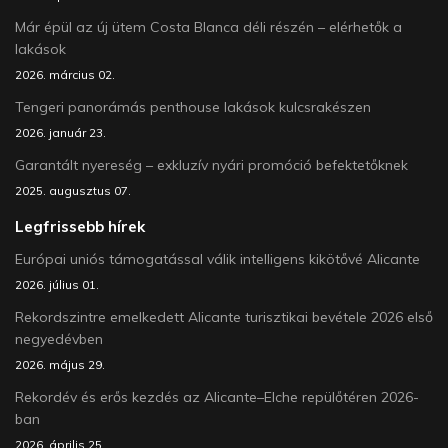
Már épül az új ütem Costa Blanca déli részén – elérhetők a
lakások
2026. március 02.
Tengeri panorámás penthouse lakások kulcsrakészen
2026. január 23.
Garantált nyereség – exkluzív nyári promóció befektetőknek
2025. augusztus 07.
Legfrissebb hírek
Európai uniós támogatással válik intelligens kikötővé Alicante
2026. július 01.
Rekordszintre emelkedett Alicante turisztikai bevétele 2026 első
negyedévben
2026. május 29.
Rekordév és erős kezdés az Alicante–Elche repülőtéren 2026-
ban
2026. április 25.