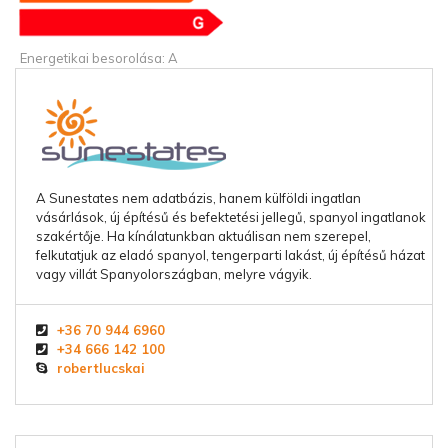
Energetikai besorolása: A
A Sunestates nem adatbázis, hanem külföldi ingatlan
vásárlások, új építésű és befektetési jellegű, spanyol ingatlanok
szakértője. Ha kínálatunkban aktuálisan nem szerepel,
felkutatjuk az eladó spanyol, tengerparti lakást, új építésű házat
vagy villát Spanyolországban, melyre vágyik.
+36 70 944 6960
+34 666 142 100
robertlucskai