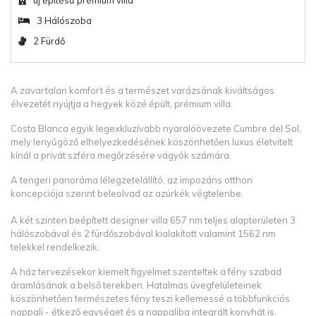
új építésű prémium villa
3 Hálószoba
2 Fürdő
A zavartalan komfort és a természet varázsának kiváltságos
élvezetét nyújtja a hegyek közé épült, prémium villa.
Costa Blanca egyik legexkluzívabb nyaralóövezete Cumbre del Sol,
mely lenyűgöző elhelyezkedésének köszönhetően luxus életvitelt
kínál a privát szféra megőrzésére vágyók számára.
A tengeri panoráma lélegzetelállító, az impozáns otthon
koncepciója szerint beleolvad az azúrkék végtelenbe.
A két szinten beépített designer villa 657 nm teljes alapterületen 3
hálószobával és 2 fürdőszobával kialakított valamint 1562 nm
telekkel rendelkezik.
A ház tervezésekor kiemelt figyelmet szenteltek a fény szabad
áramlásának a belső terekben. Hatalmas üvegfelületeinek
köszönhetően természetes fény teszi kellemessé a többfunkciós
nappali - étkező egységet és a nappaliba integrált konyhát is.