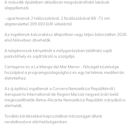
A második épületben aktuálisan megvásárolható lakások
alapjellemzői:
- apartmanok 2 hálószobával, 2 fürdőszobával 68 -71 nm
alapterülettel 209.000 EUR vételártól
Az ingatlanok kulcsrakész állapotban vagy teljes bútorzattan 2026.
első félévében átvehetők.
A tulajdonosok kényelmét a mélygarázsban található saját
parkolóhely és saját tároló is szolgálja.
Cartagena és a La Manga del Mar Menor - félsziget közelsége
hozzájárul a programgazdagsághoz és egy tartalmas mediterrán
életvitelhez.
Az új építésű ingatlanok a Corvera Nemzetközi Repülőtérről (
Aeropuerto International de Region Murcia) negyed órán belül
megközelíthetők illetve Alicante Nemzetközi Repülőtér irányából is
elérhetők.
További kérdésekkel kapcsolatban készséggel állunk
rendelkezésre elérhetőségeinken.