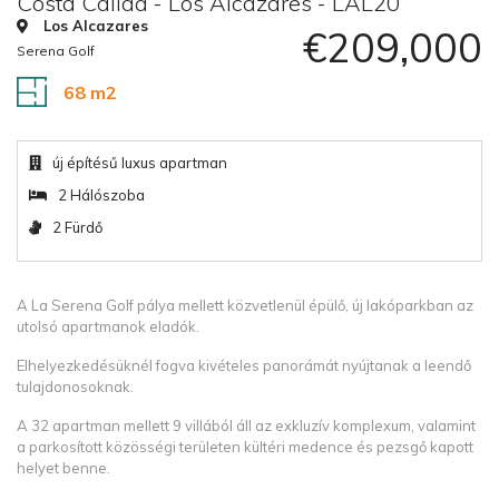
Costa Calida - Los Alcazares - LAL20
Los Alcazares
€209,000
Serena Golf
68 m2
új építésű luxus apartman
2 Hálószoba
2 Fürdő
A La Serena Golf pálya mellett közvetlenül épülő, új lakóparkban az
utolsó apartmanok eladók.
Elhelyezkedésüknél fogva kivételes panorámát nyújtanak a leendő
tulajdonosoknak.
A 32 apartman mellett 9 villából áll az exkluzív komplexum, valamint
a parkosított közösségi területen kültéri medence és pezsgő kapott
helyet benne.