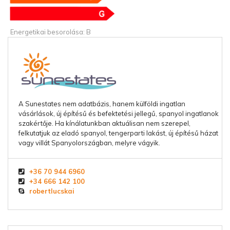
Energetikai besorolása: B
A Sunestates nem adatbázis, hanem külföldi ingatlan
vásárlások, új építésű és befektetési jellegű, spanyol ingatlanok
szakértője. Ha kínálatunkban aktuálisan nem szerepel,
felkutatjuk az eladó spanyol, tengerparti lakást, új építésű házat
vagy villát Spanyolországban, melyre vágyik.
+36 70 944 6960
+34 666 142 100
robertlucskai