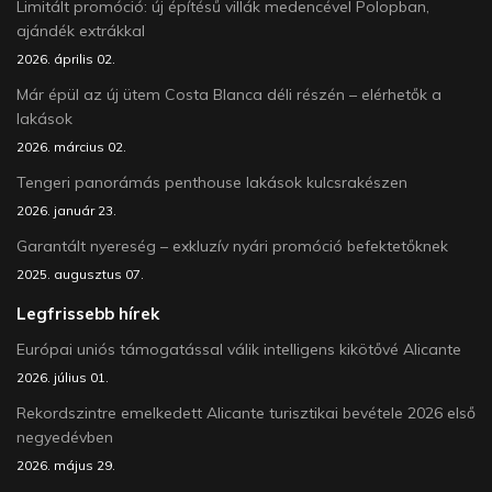
Limitált promóció: új építésű villák medencével Polopban,
ajándék extrákkal
2026. április 02.
Már épül az új ütem Costa Blanca déli részén – elérhetők a
lakások
2026. március 02.
Tengeri panorámás penthouse lakások kulcsrakészen
2026. január 23.
Garantált nyereség – exkluzív nyári promóció befektetőknek
2025. augusztus 07.
Legfrissebb hírek
Európai uniós támogatással válik intelligens kikötővé Alicante
2026. július 01.
Rekordszintre emelkedett Alicante turisztikai bevétele 2026 első
negyedévben
2026. május 29.